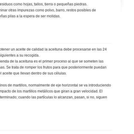
esiduos como hojas, tallos, tierra o pequeñas piedras.
minar otras impurezas como polvo, barro, restos posibles de
as pilas a la espera de ser molidas.
btener un aceite de calidad la aceituna debe procesarse en las 24
siguientes a su recogida.
ienda de la aceituna es el primer proceso al que se someten las
nas. Se trata de romper los frutos para que posteriormente puedan
el aceite que llevan dentro de sus células.
inos de martillos, normalmente de eje horizontal se va introduciendo
mpacto de los martillos metálicos que giran a gran velocidad. El
erminado; cuando las partículas lo alcanzan, pasan, si no, siguen