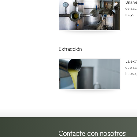
Una vez
de saca
mayor 
La extr
que sa
hueso, 